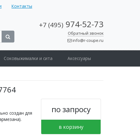
и
Контакты
974-52-73
+7 (495)
Обратный звонок
info@r-coupe.ru
Соковыжималки и сита
Аксессуары
27764
по запросу
льно создан для
армезана).
в корзину