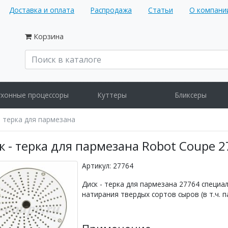
Доставка и оплата
Распродажа
Статьи
О компани
Корзина
ухонные процессоры
Куттеры
Бликсеры
- терка для пармезана
к - терка для пармезана Robot Coupe 
Артикул: 27764
Диск - терка для пармезана 27764 специа
натирания твердых сортов сыров (в т.ч. п