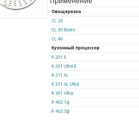
Применение
Овощерезка
CL 20
CL 30 Bistro
CL 40
Кухонный процессор
R 201 E
R 201 Ultra E
R 211 XL
R 211 XL Ultra
R 301 Ultra
R 402 1ф
R 402 3ф